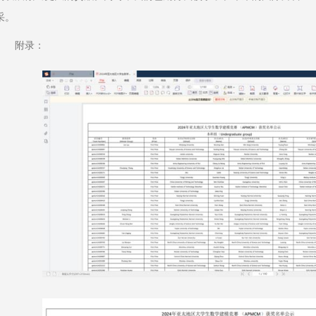
采。
附录：