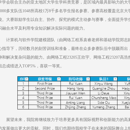
学学会联合主办的亚太地区大学生学科类竞赛，是区域内最具影响力的大
6000多支队伍1048所高校1万8千多名学生报名参赛。参赛高校覆盖北京大
校。大赛鼓励学生以自主、协作、探究的模式主动参与赛事，全面提升学
识融合水平及利用专业知识解决实际问题的能力。
计算机与软件学院建模团队（由网络工程系袁睿老师和基础学院郑志
心指导下，历经数月的刻苦训练和准备，最终在众多参赛队伍中脱颖而出
神和解决复杂问题的能力。由网络工程23205王欣宇、网络工程23207高浩
组总成绩进入TOP5%，喜获一等奖。
展望未来，我院将继续致力于培养更多具有国际视野和创新能力的高
的发展做出更大的贡献。同时，我们也期待我校学子在未来的国际舞台上