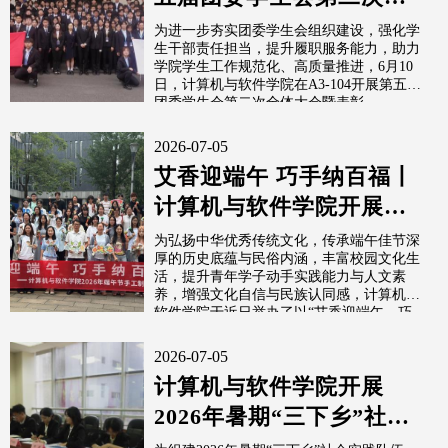
体大会暨表彰大会
为进一步夯实团委学生会组织建设，强化学
生干部责任担当，提升履职服务能力，助力
学院学生工作规范化、高质量推进，6月10
日，计算机与软件学院在A3-104开展第五届
团委学生会第二次全体大会暨表彰...
2026-07-05
艾香迎端午 巧手纳百福丨
计算机与软件学院开展端
午手工制作活动
为弘扬中华优秀传统文化，传承端午佳节深
厚的历史底蕴与民俗内涵，丰富校园文化生
活，提升青年学子动手实践能力与人文素
养，增强文化自信与民族认同感，计算机与
软件学院于近日举办了以“艾香迎端午，巧
手...
2026-07-05
计算机与软件学院开展
2026年暑期“三下乡”社会
实践面试