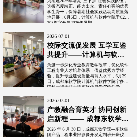
为组建2026年暑期“三下乡”社会实践队伍，
选拔态度端正、能力出众、责任心强的优秀
学生骨干，保障暑期社会实践活动高质量落
地开展，6月5日，计算机与软件学院于C2-
203教室开展2026年暑期...
2026-07-01
校际交流促发展 互学互鉴
共提升——计算机与软件
学院走访大连东软信息学
为进一步深化专业教育教学改革，优化软件
工程专业人才培养体系，借鉴优秀办学经
院开展专业...
验，提升专业建设质量与育人水平，6月29
日，成都东软学院计算机与软件学院宁多彪
院长一行走访大连东软信息学院软件学
院，...
2026-07-01
产教融合育英才 协同创新
启新程 —— 成都东软学
院・东软集团影像开发定
2026 年 6 月 30 日，成都东软学院—东软集
团产品工程事业部影像开发定制班开班仪