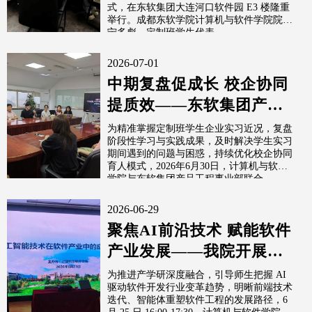
制班顺利开班
式，在东软集团大连河口软件园 E3 楼隆重
举行。成都东软学院计算机与软件学院院长
宁多彪、定制班学生代表...
2026-07-01
中期复盘促成长 校企协同
提质效——东软集团产品
工程事业部产品工程与质
为精准掌握定制班学生企业实习近况，复盘
阶段性学习与实践成果，及时解决学生实习
量管控定制...
期间遇到的问题与困惑，持续优化校企协同
育人模式，2026年6月30日，计算机与软件
学院与东软集团产品工程事业部联合...
2026-06-29
聚焦AI前沿技术 赋能软件
产业发展——我院开展人
工智能专题科研讲座
为推进产学研深度融合，引导师生把握 AI
驱动软件开发行业变革趋势，明晰前端技术
迭代、智能体重塑软件工程的发展路径，6