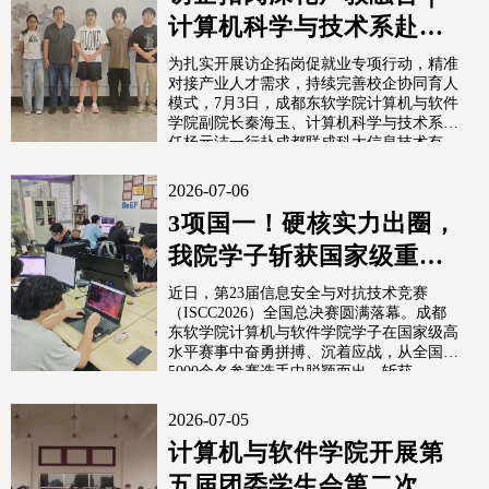
计算机科学与技术系赴联
成科大开展校企交流
为扎实开展访企拓岗促就业专项行动，精准
对接产业人才需求，持续完善校企协同育人
模式，7月3日，成都东软学院计算机与软件
学院副院长秦海玉、计算机科学与技术系主
任杨元洁一行赴成都联成科大信息技术有...
2026-07-06
3项国一！硬核实力出圈，
我院学子斩获国家级重磅
荣誉
近日，第23届信息安全与对抗技术竞赛
（ISCC2026）全国总决赛圆满落幕。成都
东软学院计算机与软件学院学子在国家级高
水平赛事中奋勇拼搏、沉着应战，从全国
5000余名参赛选手中脱颖而出、斩获...
2026-07-05
计算机与软件学院开展第
五届团委学生会第二次全