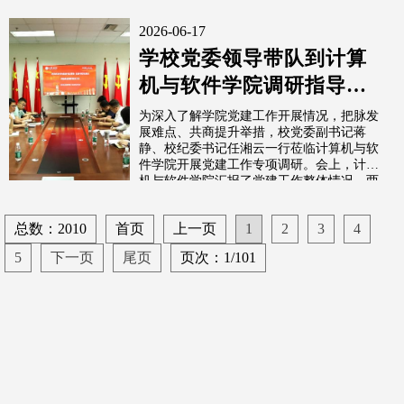
2026-06-17
学校党委领导带队到计算
机与软件学院调研指导党
建工作
为深入了解学院党建工作开展情况，把脉发
展难点、共商提升举措，校党委副书记蒋
静、校纪委书记任湘云一行莅临计算机与软
件学院开展党建工作专项调研。会上，计算
机与软件学院汇报了党建工作整体情况，两
位...
总数：2010
首页
上一页
1
2
3
4
5
下一页
尾页
页次：1/101