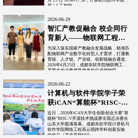
月 25 日 16:00-17:30，计算机与软件学院开
展 “人工智能...
2026-06-29
智汇产教促融合 校企同行
育新人——物联网工程系
教师赴成都明途科技开展
为深入落实国家产教融合发展战略，精准匹
配物联网产业数字化转型人才需求，打通教
走访交流活动
育链、人才链、产业链、创新链融合通道。
2026年6月25日，成都东软学院物联网工程
系两名专业教师受邀参加由成都物联...
2026-06-22
计算机与软件学院学子荣
获iCAN“算能杯”RISC-V
开源技术挑战赛全国三等
近日，2026年iCAN大学生创新创业大赛“算
能杯”RISC-V开源技术挑战赛全国总决赛在
奖
山东大学圆满落幕。成都东软学院计算机与
软件学院网络工程系云萌跨学科创新实验室
的作品《基于算能Milk...