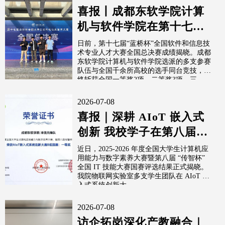
喜报丨成都东软学院计算
机与软件学院在第十七届
蓝桥杯全国总决赛中荣获
日前，第十七届“蓝桥杯”全国软件和信息技
术专业人才大赛全国总决赛成绩揭晓。成都
一等奖2项...
东软学院计算机与软件学院选派的多支参赛
队伍与全国千余所高校的选手同台竞技，最
终斩获全国一等奖2项、二等奖3项、三...
2026-07-08
喜报｜深耕 AIoT 嵌入式
创新 我校学子在第八届
“传智杯” 斩获多项国赛大
近日，2025-2026 年度全国大学生计算机应
用能力与数字素养大赛暨第八届 “传智杯”
奖
全国 IT 技能大赛国赛评选结果正式揭晓。
我院物联网实验室多支学生团队在 AIoT 嵌
入式系统创新大...
2026-07-08
访企拓岗深化产教融合｜