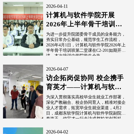
2026-04-11
计算机与软件学院开展
2026年上半年骨干培训班
第二堂课
为进一步提升院团委骨干成员的业务能力，
夯实日常办公基础，规范学生工作流程，
2026年4月1日，计算机与软件学院2026年上
半年骨干培训班第二堂课在C2-201如期开
讲。本次培训由学院学生会执...
2026-04-07
访企拓岗促协同 校企携手
育英才——计算机与软件
学院走访成都柏岁创新科
为深入贯彻落实高校毕业生就业工作部署，
深化产教融合、校企协同育人，精准对接企
技有限公司
业人才需求，拓宽毕业生就业渠道，4月2
日，成都东软学院计算机与软件学院副院长
秦海玉、仲宝才一行走访成都柏岁创新科
技...
2026-04-02