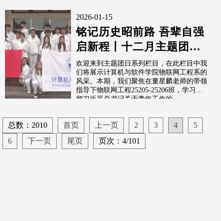
2026-01-15
铭记历史昭前路 吾辈自强
启新程丨十二月主题团日
活动
欢迎来到主题团日系列栏目，在此栏目中我
们将展示计算机与软件学院物联网工程系的
风采。本期，我们聚焦在董星麟老师的带领
指导下物联网工程25205-25206班，学习贯
彻习近平总书记关于青年工作的...
总数：2010
首页
上一页
2
3
4
5
6
下一页
尾页
页次：4/101