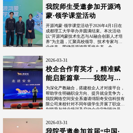
我院师生受邀参加开源鸿
蒙·领学课堂活动
开源鸿蒙·领学课堂活动于2026年4月1日在
成都理工大学举办并圆满结束。本次活动
以“开源鸿蒙技术生态与AI融合创新人才培
养”为主题，汇聚高校领导、技术专家与企
业代表，围绕开源鸿蒙系统生态、仓...
2026-03-31
校企合作育英才，精准赋
能启新篇章——我院与绵
阳奇安信共推学生职业规
为深化产教融合，搭建校企人才对接平台，
帮助学生明确职业方向、提升就业竞争力，
划与定制班建设
我院网络空间安全系邀请绵阳奇安信科技有
限公司来校针对不同年级学生开展了职业规
划指导与就业培训及启动企业定制班动员
工...
2026-03-31
我院受邀参加首届“中国·