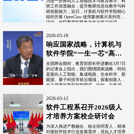
为进一步推动人工智能技术与教育教学、科
研工作深度融合，提升教师信息化教学与科
质增效
研创新能力，近日，计算机与软件学院精心
组织开展 OpenClaw 使用案例展示系列培训
活动，全院教师积极参与此次学习交流。
2026-03-18
响应国家战略，计算机与
软件学院“一生一芯”高校
学习小组奔赴“一生一
全国两会期间，教育部部长怀进鹏在3月7日
的记者会上指出，我们围绕国家战略，特别
芯”深圳基...
是面向人工智能、集成电路、生命科学、新
能源、量子科技等前沿领域，探索创新人才
自主培养的新机制新模式。比如，在集成...
2026-03-12
软件工程系召开2026级人
才培养方案校企研讨会
为深入推进产教融合、校企协同育人，精准
对接软件技术行业发展需求，优化人才培养