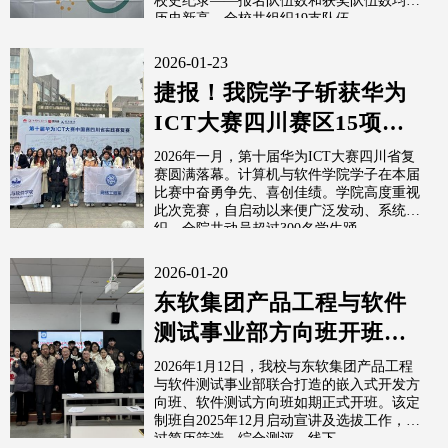
校史纪录——报名队伍数和获奖队伍数均创
历史新高。全校共组织19支队伍...
2026-01-23
捷报！我院学子斩获华为
ICT大赛四川赛区15项大
奖
2026年一月，第十届华为ICT大赛四川省复
赛圆满落幕。计算机与软件学院学子在本届
比赛中奋勇争先、喜创佳绩。学院高度重视
此次竞赛，自启动以来便广泛发动、系统组
织，全院共动员超过300名学生踊...
2026-01-20
东软集团产品工程与软件
测试事业部方向班开班仪
式顺利举行
2026年1月12日，我校与东软集团产品工程
与软件测试事业部联合打造的嵌入式开发方
向班、软件测试方向班如期正式开班。该定
制班自2025年12月启动宣讲及选拔工作，经
过简历筛选、综合测评、线下...