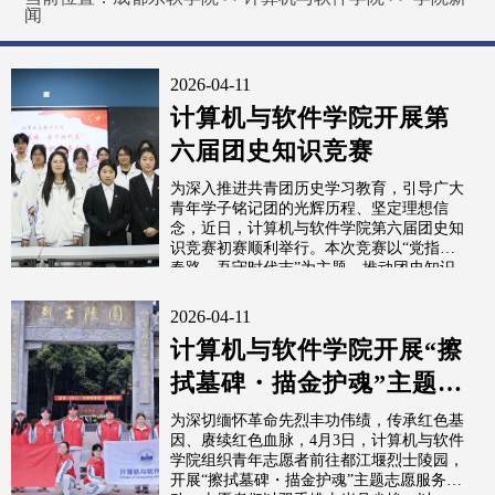
闻
2026-04-11
计算机与软件学院开展第
六届团史知识竞赛
为深入推进共青团历史学习教育，引导广大
青年学子铭记团的光辉历程、坚定理想信
念，近日，计算机与软件学院第六届团史知
识竞赛初赛顺利举行。本次竞赛以“党指青
春路，吾守时代志”为主题，推动团史知识
入...
2026-04-11
计算机与软件学院开展“擦
拭墓碑・描金护魂”主题志
愿服务活动
为深切缅怀革命先烈丰功伟绩，传承红色基
因、赓续红色血脉，4月3日，计算机与软件
学院组织青年志愿者前往都江堰烈士陵园，
开展“擦拭墓碑・描金护魂”主题志愿服务活