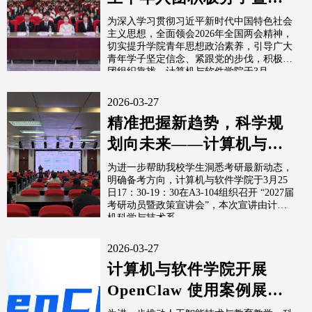
学生骨干培训班开班
为深入学习贯彻习近平新时代中国特色社会
主义思想，全面领会2026年全国两会精神，
切实提升学院青年思想政治素养，引导广大
青年学子坚定信念、紧跟党的步伐，积极向
团组织靠拢，计算机与软件学院于3月...
2026-03-27
精准把握新趋势，科学规
划向未来——计算机与软
件学院开展2027届考研动
为进一步帮助我校学生洞悉考研最新动态，
明确备考方向，计算机与软件学院于3月25
员暨政...
日17：30-19：30在A3-104组织召开 “2027届
考研动员暨政策宣讲会”，本次宣讲由计算
机科学与技术系...
2026-03-27
计算机与软件学院开展
OpenClaw 使用案例展示
培训 赋能教师教学科研提