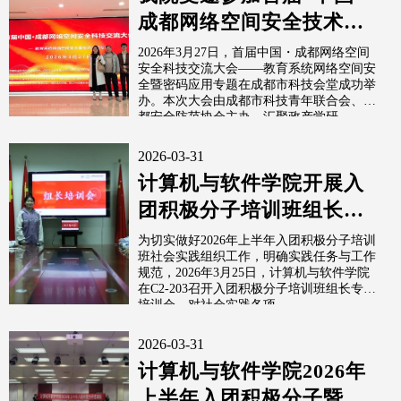
成都网络空间安全技术交
流大会”并斩获多项论文奖
2026年3月27日，首届中国・成都网络空间
安全科技交流大会——教育系统网络空间安
项
全暨密码应用专题在成都市科技会堂成功举
办。本次大会由成都市科技青年联合会、成
都安全防范协会主办，汇聚政产学研...
2026-03-31
计算机与软件学院开展入
团积极分子培训班组长培
训会
为切实做好2026年上半年入团积极分子培训
班社会实践组织工作，明确实践任务与工作
规范，2026年3月25日，计算机与软件学院
在C2-203召开入团积极分子培训班组长专项
培训会，对社会实践各项...
2026-03-31
计算机与软件学院2026年
上半年入团积极分子暨大