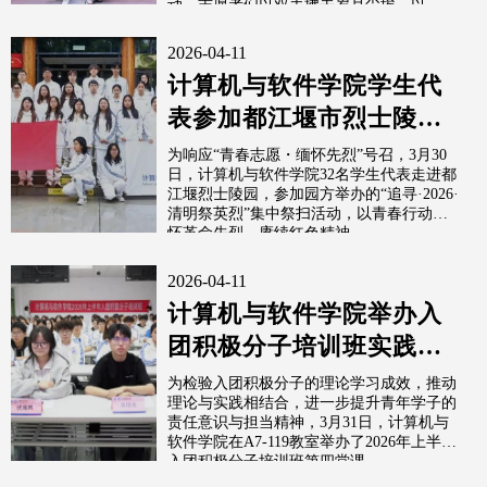
动。志愿者们以双手拂去岁月尘埃，以...
2026-04-11
计算机与软件学院学生代
表参加都江堰市烈士陵
园“追寻·2026·清明祭英
为响应“青春志愿・缅怀先烈”号召，3月30
日，计算机与软件学院32名学生代表走进都
烈...
江堰烈士陵园，参加园方举办的“追寻·2026·
清明祭英烈”集中祭扫活动，以青春行动缅
怀革命先烈，赓续红色精神。
2026-04-11
计算机与软件学院举办入
团积极分子培训班实践汇
报
为检验入团积极分子的理论学习成效，推动
理论与实践相结合，进一步提升青年学子的
责任意识与担当精神，3月31日，计算机与
软件学院在A7-119教室举办了2026年上半年
入团积极分子培训班第四堂课...