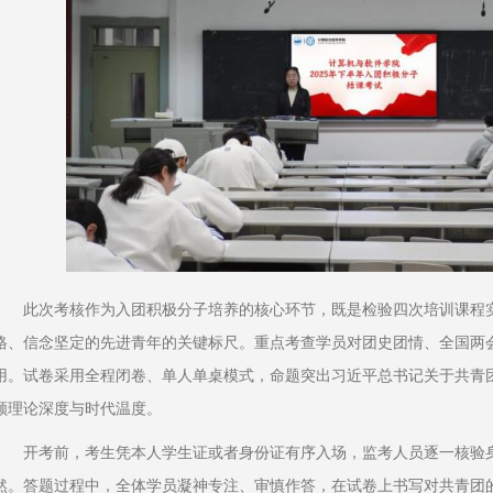
此次考核作为入团积极分子培养的核心环节，既是检验四次培训课程
格、信念坚定的先进青年的关键标尺。重点考查学员对团史团情、全国两
用。试卷采用全程闭卷、单人单桌模式，命题突出习近平总书记关于共青
顾理论深度与时代温度。
开考前，考生凭本人学生证或者身份证有序入场，监考人员逐一核验
然。答题过程中，全体学员凝神专注、审慎作答，在试卷上书写对共青团