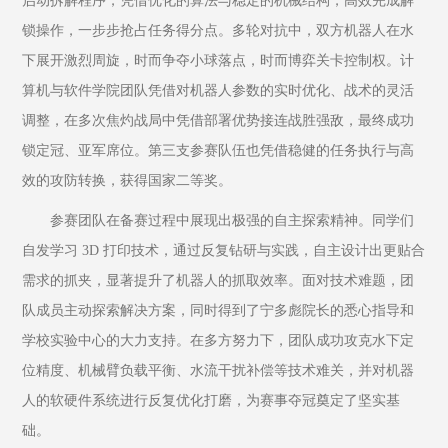
启动拆解程序，凭借优化的算法与稳定的机械结构，高效完成解
锁操作，一步步抢占任务得分点。多轮对抗中，双方机器人在水
下展开激烈周旋，时而争夺小球落点，时而博弈关卡控制权。计
算机与软件学院团队凭借对机器人参数的实时优化、战术的灵活
调整，在多次焦灼战局中凭借部署优势接连战胜强敌，最终成功
锁定冠、亚军席位。第三支参赛队伍也凭借稳健的任务执行与高
效的攻防转换，获得国家二等奖。
参赛团队在备赛过程中展现出极强的自主探索精神。同学们
自发学习 3D 打印技术，通过反复钻研与实践，自主设计出更贴合
需求的抓夹，显著提升了机器人的抓取效率。面对技术难题，团
队成员主动探索解决方案，同时得到了宁多彪院长的悉心指导和
学校实验中心的大力支持。在多方努力下，团队成功攻克水下定
位精度、机械臂负载平衡、水流干扰补偿等技术难关，并对机器
人的软硬件系统进行反复优化打磨，为赛事夺冠奠定了坚实基
础。