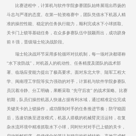
比赛进程中，计算机与软件学院参赛团队始终展现出昂扬的
斗志与严谨的态度。在第一轮资格赛中，团队凭借水下机器人精
准的操控性能、稳定的任务执行能力，顺利完成水下小球抓取、
关卡门上锁等基础任务，在众多参赛队伍中脱颖而出，成功跻身
前 8 强，晋级瑞士轮决战阶段。
瑞士轮决战环节采用多轮循环对抗机制，每一场对决都堪称 
“水下攻防战”，对机器人的机动性、任务精度及团队的战术部
署、临场应变能力提出了极高要求。面对东北大学、陆军工程大
学、闽南理工学院等实力强劲的对手，计算机与软件学院参赛队
员沉着冷静、分工明确，果断采取 “先守后攻” 的战术策略。比赛
初期，队员们操控机器人快速占据有利水域，通过精准定位完成
关键关卡的上锁操作，成功限制对手的任务推进节奏；防守稳固
后，迅速切换至进攻模式，机器人搭载的机械臂灵活运转，在复
杂水流环境中精准抓取水下小球，同时针对对手已上锁的关卡，