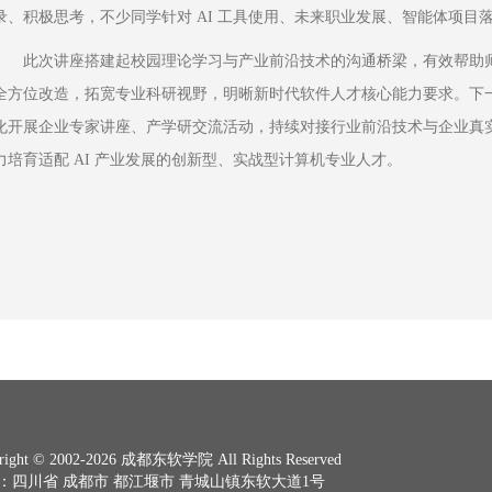
录、积极思考，不少同学针对 AI 工具使用、未来职业发展、智能体项目
此次讲座搭建起校园理论学习与产业前沿技术的沟通桥梁，有效帮助师生
全方位改造，拓宽专业科研视野，明晰新时代软件人才核心能力要求。下
化开展企业专家讲座、产学研交流活动，持续对接行业前沿技术与企业真
力培育适配 AI 产业发展的创新型、实战型计算机专业人才。
right © 2002-2026 成都东软学院 All Rights Reserved
：四川省 成都市 都江堰市 青城山镇东软大道1号