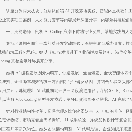
讲座分为两大板块，分别从前端 AI 开发落地实践、智能体重构软件
企业真实项目案例、人才能力变革等内容展开深度分享，内容兼具理论前
一、宾桪老师：剖析 AI Coding 浪潮下前端行业发展、落地实践与人
宾桪老师拥有四年一线前端开发实战经验，深耕中后台系统研发，擅
成熟前端工程化思维。她以《AI 技术演进下企业前端发展趋势、岗位变革与
Coding 完整发展脉络展开分享。
她将 AI 编程发展划分为萌芽、快速发展、全面爆发、全栈智能体四
具成熟、企业降本增效需求三方面剖析行业普及动因，并结合互联网头部
应用层面，她梳理出 AI 赋能前端开发三阶段演进路径，介绍 Skills、Rule
重点讲解 Vibe Coding 新型开发模式，阐释自然语言驱动需求、AI 完
针对行业结构性变革，宾桪老师对比传统团队与 “人 + AI 智能体”
位需求收缩，市场更看重需求拆解、AI 成果校验、系统架构设计等复合
词工程师等新兴岗位。她从团队架构调整、AI 代码治理、企业知识库搭