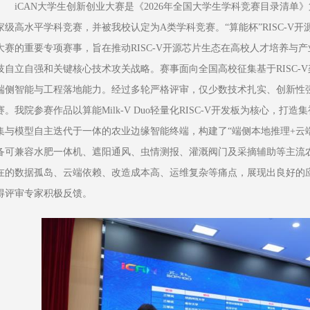
iCAN大学生创新创业大赛是《2026年全国大学生学科竞赛目录清单
家级高水平学科竞赛，并被我校认定为A类学科竞赛。“算能杯”RISC-V开
大赛的重要专项赛事，旨在推动RISC-V开源芯片生态在高校人才培养与
技自立自强和关键核心技术攻关战略。赛事面向全国高校征集基于RISC-
端侧智能与工程落地能力。经过多轮严格评审，仅少数技术扎实、创新性
赛。我院参赛作品以算能Milk-V Duo轻量化RISC-V开发板为核心，
集与模型自主迭代于一体的农业边缘智能终端，构建了“端侧本地推理+云
备可兼容水肥一体机、遮阳通风、虫情测报、灌溉阀门及采摘辅助等主流
在的数据孤岛、云端依赖、改造成本高、运维复杂等痛点，展现出良好的
得评审专家积极反馈。