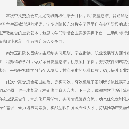
本次中期交流会立足定制班阶段性培养目标，以“复盘总结、答疑解惑
实习学生高效沟通的桥梁。宁多彪院长充分肯定了同学们在实习阶段的成
化产教融合的重要载体，勉励同学们珍惜企业实景实训平台，主动对标行
锤炼职业素养，全面提升综合竞争力。
秦海玉副院长围绕学生后续实习规划、学业衔接、职业发展等方面作
业工程师请教学习，做好每日复盘总结，积累项目案例，夯实软件测试核
成长，平衡好实践学习与个人发展，树立清晰的职业目标，稳步提升专业
此次中期交流会氛围融洽、务实高效，有效梳理了定制班阶段性实习
实际难题，进一步凝聚了校企协同育人合力。下一步，成都东软学院计算
的校企深度合作，常态化开展学情、实习情况复盘交流，动态优化定制化
岗位需求，全力培养高素质、实战型软件测试专业人才，持续推动产教融