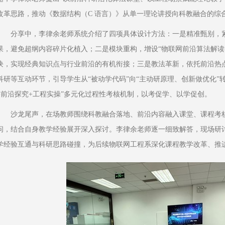
改革思路，推动《数据结构（C 语言）》从单一理论讲授向科教融合的综
分享中，李律余老师系统介绍了四项具体设计方法：一是精准甄别，
果，避免超纲内容碎片化植入；二是模块重构，增设“物联网前沿算法解读
块，实现经典知识点与行业前沿的有机衔接；三是教法革新，依托前沿热
科研等互动环节，引导学生从“被动学代码”向“主动研原理、创新做优化”
+前沿探究+工程实操”多元化过程性考核机制，以考促学、以学促创。
沙龙尾声，在场教师围绕科教融合落地、前沿内容融入课堂、课程考
问，结合自身教学经验展开深入探讨。李律余老师逐一细致解答，现场研
学经验互通与科研思路碰撞，为后续物联网工程系深化课程教学改革、推