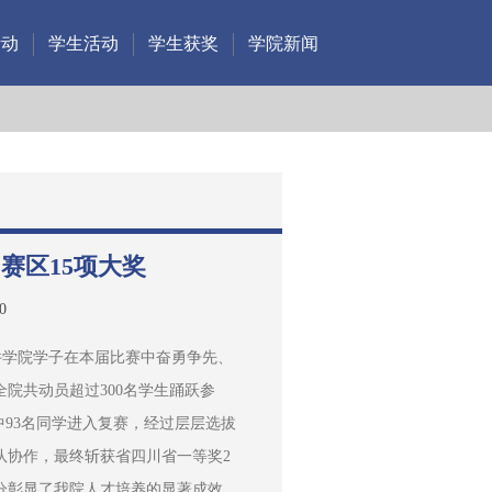
活动
学生活动
学生获奖
学院新闻
赛区15项大奖
0
软件学院学子在本届比赛中奋勇争先、
院共动员超过300名学生踊跃参
中93名同学进入复赛，经过层层选拔
队协作，最终斩获省四川省一等奖2
充分彰显了我院人才培养的显著成效。