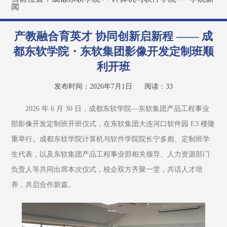
闻
产教融合育英才 协同创新启新程 —— 成
都东软学院・东软集团影像开发定制班顺
利开班
发布时间：2026年7月1日
阅读：
33
2026 年 6 月 30 日，成都东软学院—东软集团产品工程事业
部影像开发定制班开班仪式，在东软集团大连河口软件园 E3 楼隆
重举行。成都东软学院计算机与软件学院院长宁多彪、定制班学
生代表，以及东软集团产品工程事业部相关领导、人力资源部门
负责人等共同出席本次仪式，校企双方齐聚一堂，共话人才培
养，共启合作新篇。