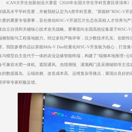
iCAN大学生创新创业大赛是《2026年全国大学生学科竞赛目录清单
家级高水平学科竞赛，并被我校认定为A类学科竞赛。“算能杯”RISC-V开
大赛的重要专项赛事，旨在推动RISC-V开源芯片生态在高校人才培养与
技自立自强和关键核心技术攻关战略。赛事面向全国高校征集基于RISC-
端侧智能与工程落地能力。经过多轮严格评审，仅少数技术扎实、创新性
赛。我院参赛作品以算能Milk-V Duo轻量化RISC-V开发板为核心，
集与模型自主迭代于一体的农业边缘智能终端，构建了“端侧本地推理+云
备可兼容水肥一体机、遮阳通风、虫情测报、灌溉阀门及采摘辅助等主流
在的数据孤岛、云端依赖、改造成本高、运维复杂等痛点，展现出良好的
得评审专家积极反馈。