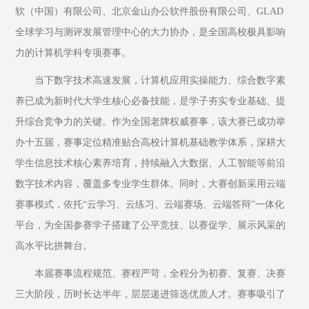
软（中国）有限公司、北京金山办公软件股份有限公司、GLAD 
全球学习与测评发展管理中心的大力协办，是全国高校极具影响
力的计算机学科专项赛事。
当下数字技术高速发展，计算机应用实操能力、综合数字素
养已成为新时代大学生核心必备技能，是学子夯实专业基础、提
升综合竞争力的关键。作为全国老牌权威赛事，该大赛已成功举
办十五届，赛事定位精准贴合高校计算机基础教学体系，深耕大
学生信息技术核心素养培育，持续融入大数据、人工智能等前沿
数字技术内容，覆盖多专业学生群体。同时，大赛创新采用云端
赛事模式，依托“云学习、云练习、云端赛场、云端答辩”一体化
平台，为全国参赛学子搭建了公平竞技、以赛促学、展示风采的
高水平比拼舞台。
本届赛事流程规范、赛程严苛，全程分为初赛、复赛、决赛
三大阶段，历时长达半年，层层递进筛选优质人才。赛事吸引了