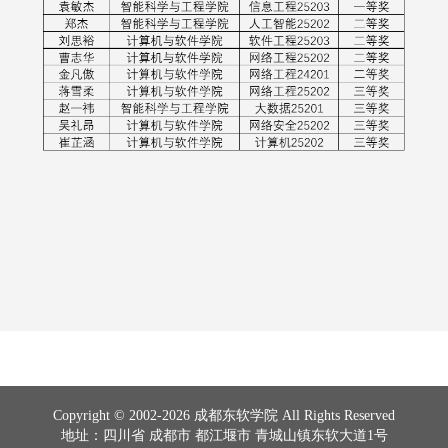
Copyright © 2002-2026 成都东软学院 All Rights Reserved
地址：四川省 成都市 都江堰市 青城山镇东软大道1号