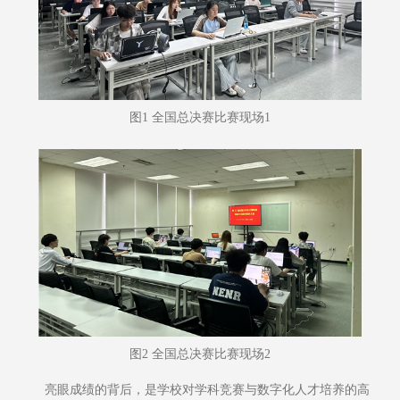
图1 全国总决赛比赛现场1
图2 全国总决赛比赛现场2
亮眼成绩的背后，是学校对学科竞赛与数字化人才培养的高