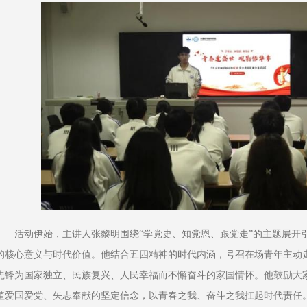
活动伊始，主讲人张黎明围绕“学党史、知党恩、跟党走”的主题展开
的核心意义与时代价值。他结合五四精神的时代内涵，号召在场青年主动
先锋为国家独立、民族复兴、人民幸福而不懈奋斗的家国情怀。他鼓励大
植爱国爱党、矢志奉献的坚定信念，以青春之我、奋斗之我扛起时代责任