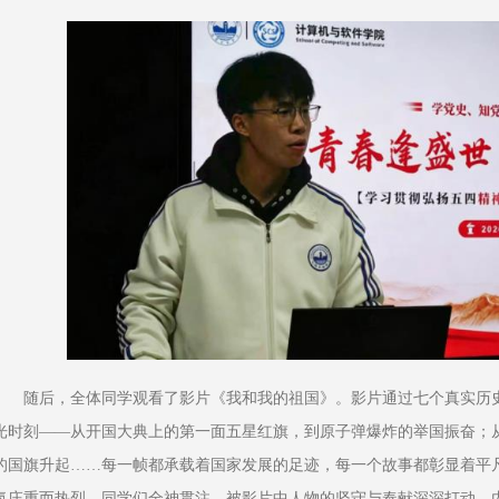
随后，全体同学观看了影片《我和我的祖国》。影片通过七个真实历
光时刻——从开国大典上的第一面五星红旗，到原子弹爆炸的举国振奋；
的国旗升起……每一帧都承载着国家发展的足迹，每一个故事都彰显着平
氛庄重而热烈，同学们全神贯注，被影片中人物的坚守与奉献深深打动，