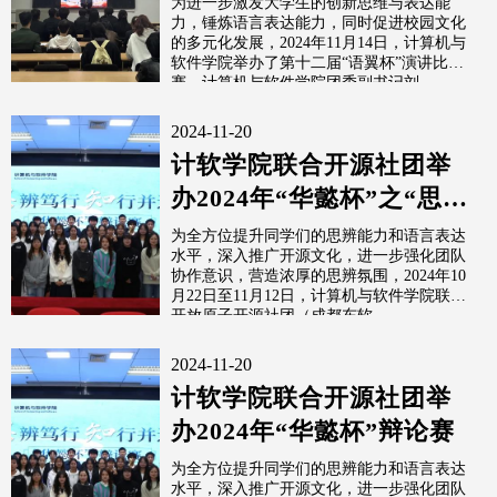
为进一步激发大学生的创新思维与表达能
力，锤炼语言表达能力，同时促进校园文化
的多元化发展，2024年11月14日，计算机与
软件学院举办了第十二届“语翼杯”演讲比
赛，计算机与软件学院团委副书记刘...
2024-11-20
计软学院联合开源社团举
办2024年“华懿杯”之“思辨
笃行，知行并进 ”辩论赛
为全方位提升同学们的思辨能力和语言表达
水平，深入推广开源文化，进一步强化团队
协作意识，营造浓厚的思辨氛围，2024年10
月22日至11月12日，计算机与软件学院联合
开放原子开源社团（成都东软...
2024-11-20
计软学院联合开源社团举
办2024年“华懿杯”辩论赛
为全方位提升同学们的思辨能力和语言表达
水平，深入推广开源文化，进一步强化团队