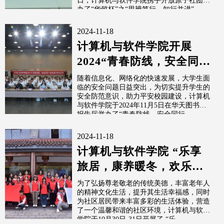
日，计算机与软件学院携手开放原子社团举
办了“华懿杯”之“思辨笃行，知行并进”...
2024-11-18
计算机与软件学院开展
2024“青春防线，安全同
行”安全知识宣传活动
随着信息化、网络化的快速发展，大学生面
临的安全问题日益突出，为切实提升学生的
安全防范意识，助力平安校园建设，计算机
与软件学院于2024年11月5日在华天图书馆
报告厅举办了“青春防线，安全同行...
2024-11-18
计算机与软件学院 “乐享
旅居，康养暖冬，欢乐
聚”志愿活动圆满结束
为了弘扬尊老敬老的传统美德，丰富老年人
的精神文化生活，提升其生活幸福感，同时
为社区居民带来丰富多彩的生活体验，营造
了一个温馨和谐的社区环境，计算机与软件
学院于10月30日-31日开展了 “乐...