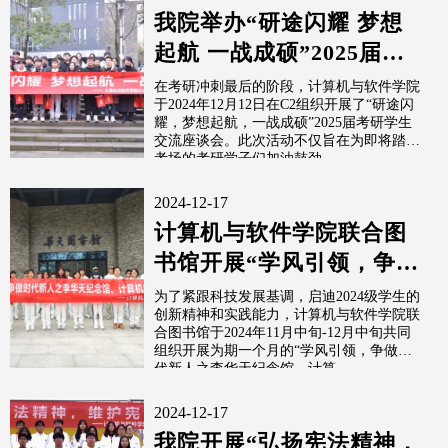
我院举办“研途闪耀 梦想
起航 一战成硕”2025届考
研学生交流座谈会
在考研冲刺最后的阶段，计算机与软件学院
于2024年12月12日在C2组织开展了“研途闪
耀，梦想起航，一战成硕”2025届考研学生
交流座谈会。此次活动不仅旨在为即将踏上
考场的考研学子们加油鼓劲...
2024-12-17
计算机与软件学院联合图
书馆开展“学风引领，争做
时代新人”参观活动
为了紧跟科技发展基调，启迪2024级学生的
创新精神和实践能力，计算机与软件学院联
合图书馆于2024年11月中旬-12月中旬共同
组织开展为期一个月的“学风引领，争做时
代新人之李华天纪念馆、计算...
2024-12-17
我院开展“弘扬宪法精神，