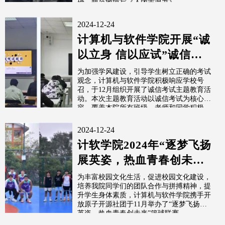
确、规范地填写《入团志愿书》。
2024-12-24
计算机与软件学院开展“诚
以立身 信以应试”诚信考
试主题教育活动
为加强学风建设，引导学生树立正确的考试
观念，计算机与软件学院积极响应学校号
召，于12月组织开展了诚信考试主题教育活
动。本次主题教育活动以诚信考试为核心内
容，覆盖本院所有班级，老师和同学积极
响...
2024-12-24
计软学院2024年“逐梦飞扬
展英姿，热血青春创未
来”篮球联赛圆满结束
为丰富校园文化生活，促进校园文化建设，
培养我院同学们的团队合作与拼搏精神，提
升学生身体素质，计算机与软件学院携手开
放原子开源社团于11月举办了“逐梦飞扬展
英姿，热血青春创未来”篮球联赛。