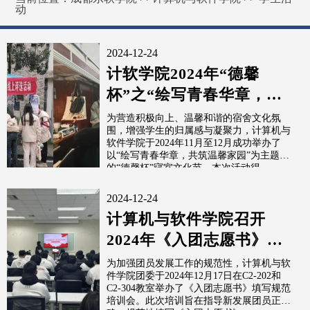
动
2024-12-24
计软学院2024年“德馨
杯”之“绘写青春华章，共
筑温馨家园”寝室文化节圆
为营造积极向上、温馨和谐的宿舍文化氛
围，增强学生的归属感与凝聚力，计算机与
满结束
软件学院于2024年11月至12月成功举办了
以“绘写青春华章，共筑温馨家园”为主题
的“德馨杯”寝室文化节。本次活动得...
2024-12-24
计算机与软件学院召开
2024年《入团志愿书》规
范填写培训会
为加强团员发展工作的规范性，计算机与软
件学院团委于2024年12月17日在C2-202和
C2-304教室举办了《入团志愿书》填写规范
培训会。此次培训旨在指导新发展团员正