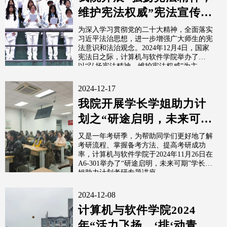
维护宪法权威”宪法宣传教
育活动
为深入学习贯彻党的二十大精神，全面落实
习近平法治思想，进一步增强广大师生的宪
法意识和法治观念。2024年12月4日，国家
宪法日之际，计算机与软件学院举办了
以“弘扬宪法精神，维护宪法权威”为主...
2024-12-17
我院开展学长学姐助力计
划之“研途启明，未来可
期”专题讲座（三）
又是一年考研季，为帮助同学们更好地了解
考研流程、掌握备考方法、提高考研成功
率，计算机与软件学院于2024年11月26日在
A6-301举办了“研途启明，未来可期”学长学
姐助力计划考研专题讲座，...
2024-12-08
计算机与软件学院2024
年“活力飞扬，‘排‘动青