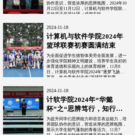
协作意识，营造浓厚的思辨氛围，2024年10
月22日至11月12日，计算机与软件学院联合
开放原子开源社团（成都东软...
2024-11-18
计算机与软件学院2024年
篮球联赛初赛圆满结束
为全面促进学生德智体美劳全面发展，进一
步强化学院精神文明建设，培养学生良好的
体育道德和乐观向上的体育精神，11月8
日，计算机与软件学院2024年“逐梦飞扬展
英姿，热血青春创未来”篮球联赛初赛...
2024-11-18
计软学院2024年“华懿
杯”之“思辨笃行，知行并
进 ”辩论赛半决赛顺利开
为提升同学们思辨能力和语言表达能力，培
养团队协作的意识，营造浓厚的思辨氛围，
展
展示大学生朝气蓬勃的青春活力。11月7