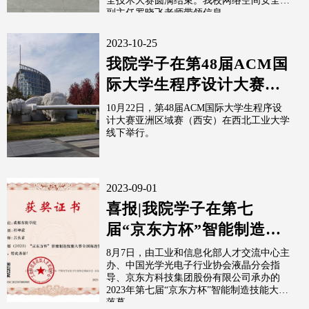
全技术大赛圆满结束。我校网络空间安全系
副主任罗晓飞老师带领信息...
2023-10-25
我院学子在第48届ACM国
际大学生程序设计大赛亚
洲区域赛（西安）获得铜
10月22日，第48届ACM国际大学生程序设
计大赛亚洲区域赛（西安）在西北工业大学
牌
线下举行。
2023-09-01
喜报|我院学子在第七
届“京东方杯”智能制造大
赛中荣获全国海选赛一等
8月7日，由工业和信息化部人才交流中心主
办、中国光学光电子行业协会液晶分会指
奖
导、京东方科技集团股份有限公司承办的
2023年第七届“京东方杯”智能制造技能大赛
落幕。