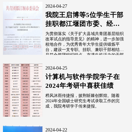
2024-04-27
我院王启博等5位学生干部
挂职都江堰团市委、经科
信局青年干事
为贯彻落实《关于扩大县域共青团基层组织
改革试点的指导意见》的精神，进一步加强
校地合作，为优秀青年大学生提供锻炼平
台，建设一支专职、挂职、兼职干部相结合
且符合群团组织特点，充满生机活力的干部
队...
2024-04-25
计算机与软件学院学子在
2024年考研中喜获佳绩
栉风沐雨传捷报，披荆斩棘创辉煌。随着
2024年全国硕士研究生考试录取工作的完
成，我院考研学子传来捷报。
2024-04-22