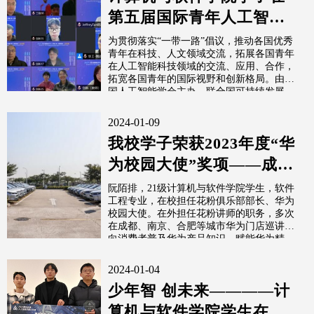
第五届国际青年人工智能
大赛总决赛中获佳绩
为贯彻落实“一带一路”倡议，推动各国优秀
青年在科技、人文领域交流，拓展各国青年
在人工智能科技领域的交流、应用、合作，
拓宽各国青年的国际视野和创新格局。由中
国人工智能学会主办，联合国可持续发展...
2024-01-09
我校学子荣获2023年度“华
为校园大使”奖项——成都
东软学院花粉俱乐部代
阮陌排，21级计算机与软件学院学生，软件
工程专业，在校担任花粉俱乐部部长、华为
表，...
校园大使。在外担任花粉讲师的职务，多次
在成都、南京、合肥等城市华为门店巡讲，
向消费者普及华为产品知识，赋能华为精...
2024-01-04
少年智 创未来————计
算机与软件学院学生在