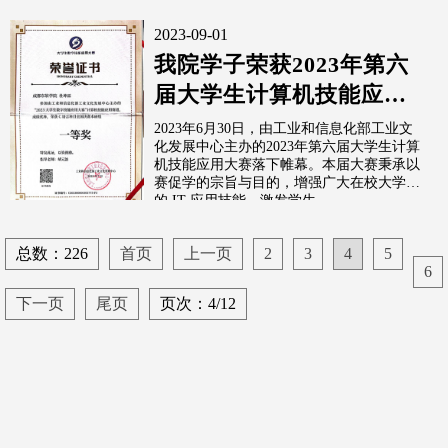
2023-09-01
我院学子荣获2023年第六
届大学生计算机技能应用
大赛全国决赛一等奖
2023年6月30日，由工业和信息化部工业文
化发展中心主办的2023年第六届大学生计算
机技能应用大赛落下帷幕。本届大赛秉承以
赛促学的宗旨与目的，增强广大在校大学生
的 IT 应用技能，激发学生...
总数：226
首页
上一页
2
3
4
5
6
下一页
尾页
页次：4/12