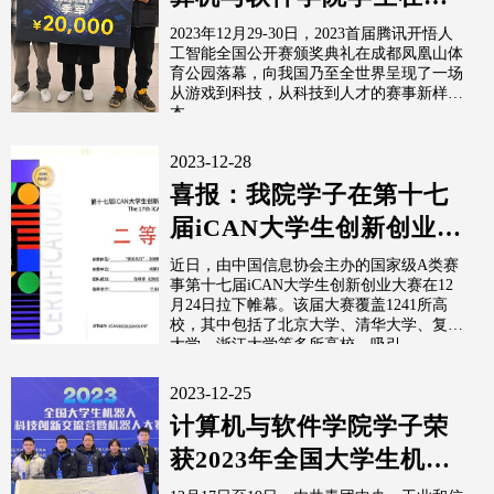
2023首届腾讯开悟人工智
2023年12月29-30日，2023首届腾讯开悟人
工智能全国公开赛颁奖典礼在成都凤凰山体
能全国公...
育公园落幕，向我国乃至全世界呈现了一场
从游戏到科技，从科技到人才的赛事新样
本。
2023-12-28
喜报：我院学子在第十七
届iCAN大学生创新创业大
赛荣获全国二等奖
近日，由中国信息协会主办的国家级A类赛
事第十七届iCAN大学生创新创业大赛在12
月24日拉下帷幕。该届大赛覆盖1241所高
校，其中包括了北京大学、清华大学、复旦
大学、浙江大学等多所高校，吸引...
2023-12-25
计算机与软件学院学子荣
获2023年全国大学生机器
人大赛特等奖、二等奖