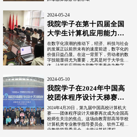
院大学生的风采和实力。
2024-05-24
我院学子在第十四届全国
大学生计算机应用能力与
数字素养大赛中荣获佳绩
在数字化浪潮的推动下，经济、科技与社会
的发展正以前所未有的速度前进，数字化的
价值日益凸显。在这一背景下，劳动者的数
字技能显得尤为重要，尤其是对于大学生群
体。计算机应用能力和数字素养作为数字
化...
2024-05-10
我院学子在2024年中国高
校团体程序设计天梯赛获
奖
2024年4月20日，第九届中国高校计算机大
赛——团体程序设计天梯赛再次成为全国高
校师生关注的焦点。这场由教育部高等学校
计算机类专业教学指导委员会、软件工程专
业教学指导委员会、大学计算机课程...