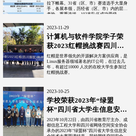
拉下帷幕。31省（区、市）赛道选手大显身
手，各展本领，历经省（区、市）内的层层
考验、重重选拔，102支队伍成功晋级...
2023-11-29
计算机与软件学院学子荣
获2023红帽挑战赛四川赛
区冠军
红帽是世界领先的开源解决方案供应商，是
Linux服务器领域著名的IT公司，在过去几
年，有超过10000 人次的在校大学生参加过
红帽挑战赛。
2023-10-25
学校荣获2023年“绿盟
杯”四川省大学生信息安全
技术大赛二等奖
2023年10月22日，由四川省教育厅主办、成
都信息工程大学和四川省网络空间安全协会
承办的2023年“绿盟杯”四川省大学生信息安