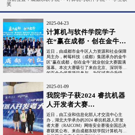
奖
2025-04-23
计算机与软件学院学子
在“赢在成都・创在金牛”
就业创业大赛中荣获二等
近日，由成都市金牛区人力资源和社会保障
局主办，树莓科技（成都）集团承办的金牛
奖
区"赢在成都，创在金牛"就业创业大赛圆满
落幕。本次大赛吸引了来自北京、深圳等地
的百余个优质项目参与，为区域产业升级...
2025-01-09
我院学子获2024 睿抗机器
人开发者大赛
（RAICOM）网络安全赛
近日，由工业和信息化部人才交流中心主
办，湖北大学承办的2024 睿抗机器人开发
项全国总决赛...
者大赛（RAICOM）网络安全赛项全国总决
赛获奖公布。来自成都东软学院计算机与软