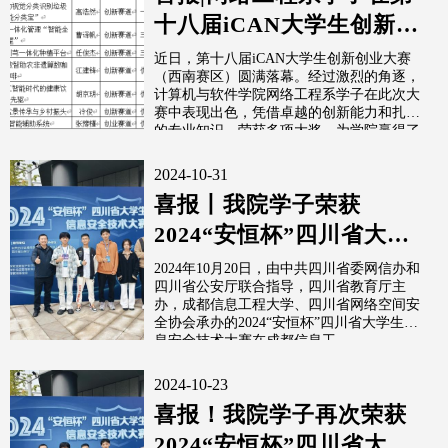
十八届iCAN大学生创新创
业大赛（西南赛区）喜获
近日，第十八届iCAN大学生创新创业大赛
（西南赛区）圆满落幕。经过激烈的角逐，
佳绩
计算机与软件学院网络工程系学子在此次大
赛中表现出色，凭借卓越的创新能力和扎实
的专业知识，荣获多项大奖，为学院赢得了
荣誉。
2024-10-31
喜报丨我院学子荣获
2024“安恒杯”四川省大学
生信息安全技术大赛一等
2024年10月20日，由中共四川省委网信办和
四川省公安厅联合指导，四川省教育厅主
奖1项、...
办，成都信息工程大学、四川省网络空间安
全协会承办的2024“安恒杯”四川省大学生信
息安全技术大赛在成都信息工...
2024-10-23
喜报！我院学子再次荣获
2024“安恒杯”四川省大学