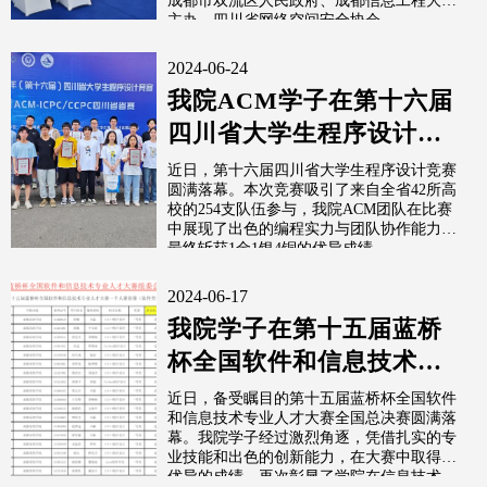
成都市双流区人民政府、成都信息工程大学
主办，四川省网络空间安全协会、...
2024-06-24
我院ACM学子在第十六届
四川省大学生程序设计竞
赛获奖
近日，第十六届四川省大学生程序设计竞赛
圆满落幕。本次竞赛吸引了来自全省42所高
校的254支队伍参与，我院ACM团队在比赛
中展现了出色的编程实力与团队协作能力，
最终斩获1金1银4铜的优异成绩，...
2024-06-17
我院学子在第十五届蓝桥
杯全国软件和信息技术专
业人才大赛全国总决赛中
近日，备受瞩目的第十五届蓝桥杯全国软件
和信息技术专业人才大赛全国总决赛圆满落
斩获佳绩
幕。我院学子经过激烈角逐，凭借扎实的专
业技能和出色的创新能力，在大赛中取得了
优异的成绩，再次彰显了学院在信息技术