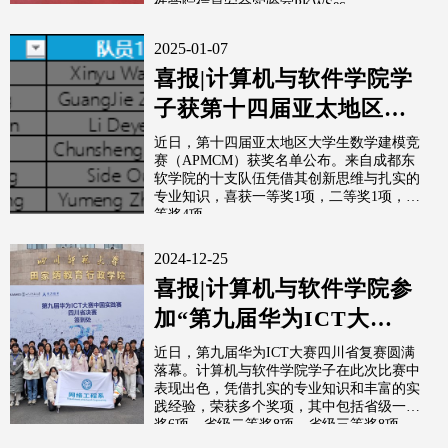
件学院信息安全实验室PKWSec...
2025-01-07
喜报|计算机与软件学院学
子获第十四届亚太地区大
学生数学建模竞赛
近日，第十四届亚太地区大学生数学建模竞
赛（APMCM）获奖名单公布。来自成都东
（APMCM）...
软学院的十支队伍凭借其创新思维与扎实的
专业知识，喜获一等奖1项，二等奖1项，三
等奖4项。
2024-12-25
喜报|计算机与软件学院参
加“第九届华为ICT大
赛”荣获佳绩
近日，第九届华为ICT大赛四川省复赛圆满
落幕。计算机与软件学院学子在此次比赛中
表现出色，凭借扎实的专业知识和丰富的实
践经验，荣获多个奖项，其中包括省级一等
奖6项、省级二等奖8项、省级三等奖8项。