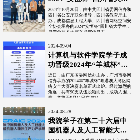
生信息安全技术大赛一等
2024年10月20日，由中共四川省委网信办和
四川省公安厅联合指导，四川省教育厅主
奖
办，成都信息工程大学、四川省网络空间安
全协会承办的2024“安恒杯”四川省大学生信
息安全技术大赛在成都信息工...
2024-09-04
计算机与软件学院学子成
功晋级2024年“羊城杯”粤
港澳大湾区网络安全大赛
近日，由广东省委网信办主办，广州市委网
信办承办的2024年“羊城杯”粤港澳大湾区网
决赛
络安全大赛决赛名单正式出炉。经过激烈的
角逐，共有90支队伍脱颖而出，成功入围决
赛，并将于9月11日在2024...
2024-08-28
我院学子在第二十六届中
国机器人及人工智能大赛
全国决赛中斩获一等奖1