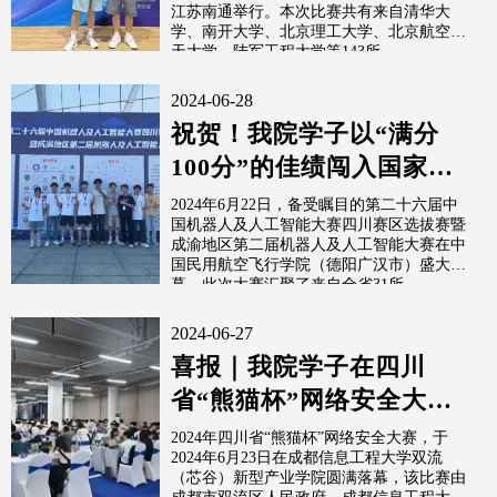
江苏南通举行。本次比赛共有来自清华大
学、南开大学、北京理工大学、北京航空航
天大学、陆军工程大学等143所...
2024-06-28
祝贺！我院学子以“满分
100分”的佳绩闯入国家级
赛事
2024年6月22日，备受瞩目的第二十六届中
国机器人及人工智能大赛四川赛区选拔赛暨
成渝地区第二届机器人及人工智能大赛在中
国民用航空飞行学院（德阳广汉市）盛大开
幕。此次大赛汇聚了来自全省31所...
2024-06-27
喜报｜我院学子在四川
省“熊猫杯”网络安全大赛
中荣获一等奖
2024年四川省“熊猫杯”网络安全大赛，于
2024年6月23日在成都信息工程大学双流
（芯谷）新型产业学院圆满落幕，该比赛由