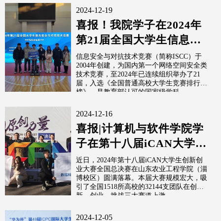
2024-12-19
喜报！我院学子在2024年
第21届全国大学生信息安
全与对抗技术竞赛
信息安全与对抗技术竞赛（简称ISCC）于
2004年创建，为国内第一个网络空间安全类
（ISCC...
技术竞赛，至2024年已连续组织举办了21
届，入选《全国普通高校大学生竞赛排行
榜》，是教育部认可的国家级学科...
2024-12-16
喜报|计算机与软件学院学
子在第十八届iCAN大学生
创新创业大赛喜获国家级
近日，2024年第十八届iCAN大学生创新创
业大赛全国总决赛在山东农业工程学院（淄
奖项
博校区）圆满落幕。本届大赛规模宏大，吸
引了全国1518所高校的32144支团队在创
新、创业、挑战三大赛道上激...
2024-12-05