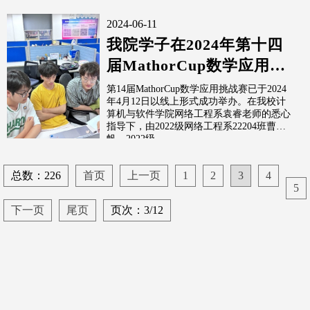
领...
2024-06-11
我院学子在2024年第十四
届MathorCup数学应用挑
战赛川渝赛区获得优异成
第14届MathorCup数学应用挑战赛已于2024
年4月12日以线上形式成功举办。在我校计
绩
算机与软件学院网络工程系袁睿老师的悉心
指导下，由2022级网络工程系22204班曹译
帆、2022级...
总数：226
首页
上一页
1
2
3
4
5
下一页
尾页
页次：3/12