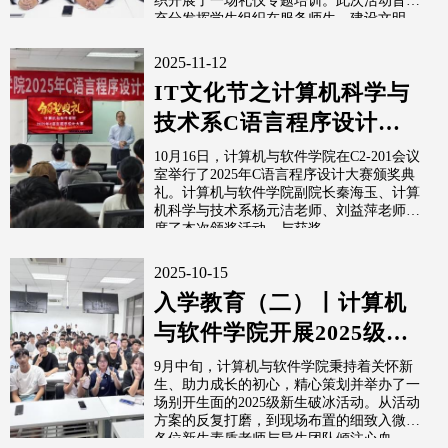
织开展了一场礼仪专题培训。此次活动旨在
充分发挥学生组织在服务师生、建设文明
校...
2025-11-12
IT文化节之计算机科学与
技术系C语言程序设计大
赛
10月16日，计算机与软件学院在C2-201会议
室举行了2025年C语言程序设计大赛颁奖典
礼。计算机与软件学院副院长秦海玉、计算
机科学与技术系杨元洁老师、刘益萍老师出
席了本次颁奖活动，与获奖...
2025-10-15
入学教育（二）丨计算机
与软件学院开展2025级新
生破冰活动
9月中旬，计算机与软件学院秉持着关怀新
生、助力成长的初心，精心策划并举办了一
场别开生面的2025级新生破冰活动。从活动
方案的反复打磨，到现场布置的细致入微，
各位新生素质老师与导生团队倾注心血...