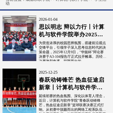
动
2026-01-04
思以明志 辩以力行丨计算
机与软件学院举办2025
年“华懿杯”辩论赛决赛
为营造浓厚的校园思辨氛围，搭建前沿观点
交锋平台，引领学子深入思考信息时代的决
策命题，2025年12月9日，“华懿杯”辩论赛
决赛于A3-104报告厅正式拉开帷幕。历经半
决赛激烈角逐，脱颖而出的...
2025-12-25
春跃动铸锋芒 热血征途启
新章丨计算机与软件学院
开展篮球联赛决赛
延续初赛的热血氛围、深化以体育人理念，
近日，计算机与软件学院“青春跃动铸锋
芒，热血征途启新章”篮球联赛决赛正式打
响。从初赛中脱颖而出的网络工程系队伍、