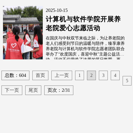
2025-10-15
计算机与软件学院开展养
老院爱心志愿活动
在国庆与中秋双节来临之际，为让养老院的
老人们感受到节日的温暖与陪伴，臻享康养
养老院与计算机与软件学院志愿者团队联合
举办了“欢度国庆，喜迎中秋”主题公益活
动。活动不仅营造了浓厚的节日氛围，更
传...
总数：604
首页
上一页
1
2
3
4
5
下一页
尾页
页次：2/31