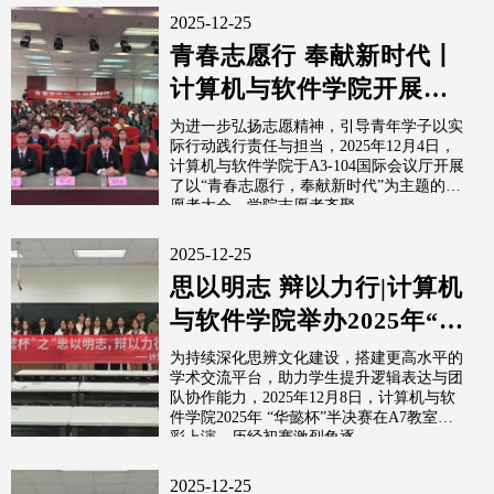
2025-12-25
青春志愿行 奉献新时代丨
计算机与软件学院开展
2025年志愿者大会
为进一步弘扬志愿精神，引导青年学子以实
际行动践行责任与担当，2025年12月4日，
计算机与软件学院于A3-104国际会议厅开展
了以“青春志愿行，奉献新时代”为主题的志
愿者大会。学院志愿者齐聚...
2025-12-25
思以明志 辩以力行|计算机
与软件学院举办2025年“华
懿杯”辩论赛半决赛
为持续深化思辨文化建设，搭建更高水平的
学术交流平台，助力学生提升逻辑表达与团
队协作能力，2025年12月8日，计算机与软
件学院2025年 “华懿杯”半决赛在A7教室精
彩上演。历经初赛激烈角逐...
2025-12-25