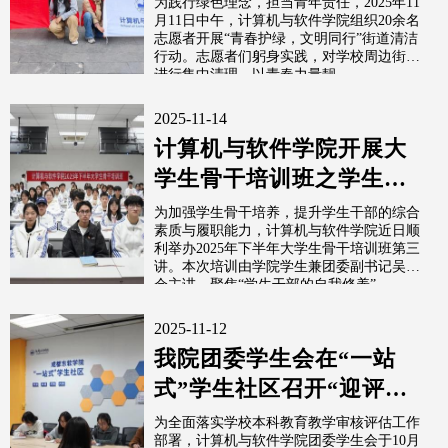
为践行绿色理念，担当青年责任，2025年11
月11日中午，计算机与软件学院组织20余名
志愿者开展“青春护绿，文明同行”街道清洁
行动。志愿者们躬身实践，对学校周边街道
进行集中清理，以青春力量靓...
2025-11-14
计算机与软件学院开展大
学生骨干培训班之学生干
部的自我修养
为加强学生骨干培养，提升学生干部的综合
素质与履职能力，计算机与软件学院近日顺
利举办2025年下半年大学生骨干培训班第三
讲。本次培训由学院学生兼团委副书记吴培
仓主讲，聚焦“学生干部的自我修养”...
2025-11-12
我院团委学生会在“一站
式”学生社区召开“迎评促
建”专题会议
为全面落实学校本科教育教学审核评估工作
部署，计算机与软件学院团委学生会于10月