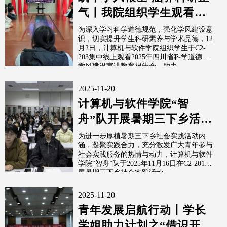
气丨我院组织学生观看省
科学道德和学风建设宣讲
为深入学习科学道德规范，强化学风建设意
识，切实提升学生科研素养与学术品德，12
教育报告会
月2日，计算机与软件学院组织学生于C2-
203集中线上观看2025年四川省科学道德和
学风建设宣讲教育报告会，助力...
2025-11-20
计算机与软件学院“智
舟”队开展暑期三下乡活动
总结交流会
为进一步厚植暑期三下乡社会实践活动内
涵，凝聚实践合力，充分激发广大青年参与
社会实践服务的热情与动力，计算机与软件
学院“智舟”队于2025年11月16日在C2-201开
展暑期三下乡社会实践活动...
2025-11-20
青年发展启航行动丨学长
学姐助力计划之“借识开