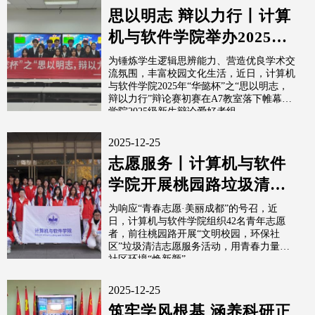
思以明志 辩以力行丨计算
机与软件学院举办2025
年“华懿杯”辩论赛初赛
为锤炼学生逻辑思辨能力、营造优良学术交
流氛围，丰富校园文化生活，近日，计算机
与软件学院2025年“华懿杯”之“思以明志，
辩以力行”辩论赛初赛在A7教室落下帷幕。
学院2025级新生辩论爱好者组...
2025-12-25
志愿服务丨计算机与软件
学院开展桃园路垃圾清洁
活动
为响应“青春志愿·美丽成都”的号召，近
日，计算机与软件学院组织42名青年志愿
者，前往桃园路开展“文明校园，环保社
区”垃圾清洁志愿服务活动，用青春力量为
社区环境“焕新颜”。
2025-12-25
筑牢学风根基 涵养科研正