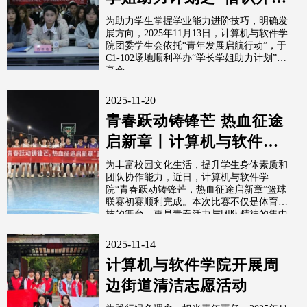
路，沐光前行”专题讲座
为助力学生掌握学业能力进阶技巧，明确发
展方向，2025年11月13日，计算机与软件学
（一）
院团委学生会依托“青年发展启航行动”，于
C1-102场地顺利举办“学长学姐助力计划”分
享会。
2025-11-20
青春跃动铸锋芒 热血征途
启新章丨计算机与软件学
院开展篮球联赛初赛
为丰富校园文化生活，提升学生身体素质和
团队协作能力，近日，计算机与软件学
院“青春跃动铸锋芒，热血征途启新章”篮球
联赛初赛顺利完成。本次比赛不仅是体育竞
技的舞台，更是青春活力与团队精神的集中
展...
2025-11-14
计算机与软件学院开展周
边街道清洁志愿活动