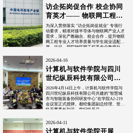
访企拓岗促合作 校企协同
育英才—— 物联网工程系
专业教师走访成都仕芯半
为深入贯彻落实 "访企拓岗促就业" 专项行
动要求，精准对接半导体与物联网产业人才
导体有限公司
需求，深化产教融合、校企合作，提升物联
网工程专业人才培养质量与学生就业适配
度，近日，我院物联网工程系专业教师赴...
2026-04-16
计算机与软件学院与四川
世纪纵辰科技有限公司共
建“智慧城市与智能装备协
2026年4月14日上午，计算机与软件学院与
四川世纪纵辰科技有限公司共建的“智慧城
同研发中心”
市与智能装备协同研发中心”在学院A2-219
会议室正式授牌。都经集团副总经理、世纪
纵辰董事长刘远，世纪纵辰总...
2026-04-11
计算机与软件学院开展