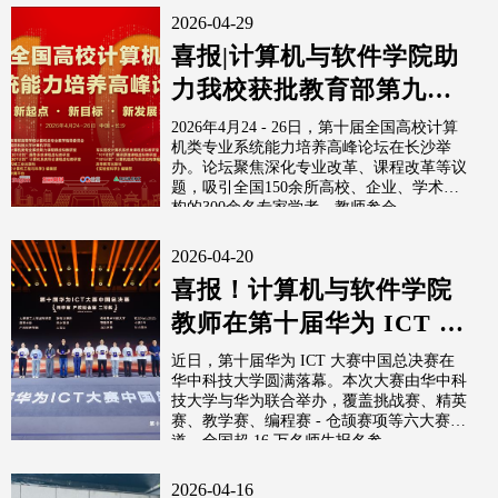
2026-04-29
喜报|计算机与软件学院助
力我校获批教育部第九批
系统能力培养项目试点高
2026年4月24 - 26日，第十届全国高校计算
机类专业系统能力培养高峰论坛在长沙举
校
办。论坛聚焦深化专业改革、课程改革等议
题，吸引全国150余所高校、企业、学术机
构的300余名专家学者、教师参会。
2026-04-20
喜报！计算机与软件学院
教师在第十届华为 ICT 大
赛中国总决赛教学赛斩获
近日，第十届华为 ICT 大赛中国总决赛在
华中科技大学圆满落幕。本次大赛由华中科
佳绩
技大学与华为联合举办，覆盖挑战赛、精英
赛、教学赛、编程赛 - 仓颉赛项等六大赛
道，全国超 16 万名师生报名参...
2026-04-16