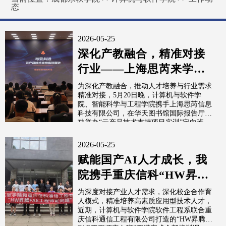
态
2026-05-25
深化产教融合，精准对接
行业——上海思芮来学院
开展“云产品技术支持项目
为深化产教融合，推动人才培养与行业需求
精准对接，5月20日晚，计算机与软件学
实训”定...
院、智能科学与工程学院携手上海思芮信息
科技有限公司，在华天图书馆国际报告厅成
功举办“云产品技术支持项目实训”定向班...
2026-05-25
赋能国产AI人才成长，我
院携手重庆信科“HW昇腾
FAE工程师定向班”顺利结
为深度对接产业人才需求，深化校企合作育
人模式，精准培养高素质应用型技术人才，
课
近期，计算机与软件学院软件工程系联合重
庆信科通信工程有限公司打造的“HW昇腾