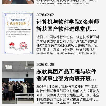
都东软学院计算机与软件学院于2026年3月
11日特邀重庆信科通信工程有限公司...
2026-02-02
计算机与软件学院8名老师
斩获国产软件进课堂优秀
教学团队金奖铜奖
近日，中国软件行业协会、信息技术新工科
产学研联盟联合公布了第二期“国产软件进
课堂”教学改革项目优秀项目评审结果。我
院仲宝才、袁睿、代永芳、张欢和曹旭5位
老师荣获第二期“国产软件进课堂”教改项...
2026-01-20
东软集团产品工程与软件
测试事业部方向班开班仪
式顺利举行
2026年1月12日，我校与东软集团产品工程
与软件测试事业部联合打造的嵌入式开发方
向班、软件测试方向班如期正式开班。该定
制班自2025年12月启动宣讲及选拔工作，经
过简历筛选、综合测评、线下...