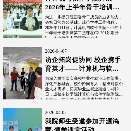
2026年上半年骨干培训班
第二堂课
为进一步提升院团委骨干成员的业务能力，
夯实日常办公基础，规范学生工作流程，
2026年4月1日，计算机与软件学院2026年上
半年骨干培训班第二堂课在C2-201如期开
讲。本次培训由学院学生会执...
2026-04-07
访企拓岗促协同 校企携手
育英才——计算机与软件
学院走访成都柏岁创新科
为深入贯彻落实高校毕业生就业工作部署，
深化产教融合、校企协同育人，精准对接企
技有限公司
业人才需求，拓宽毕业生就业渠道，4月2
日，成都东软学院计算机与软件学院副院长
秦海玉、仲宝才一行走访成都柏岁创新科
技...
2026-04-02
我院师生受邀参加开源鸿
蒙·领学课堂活动