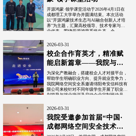
开源鸿蒙·领学课堂活动于2026年4月1日在
成都理工大学举办并圆满结束。本次活动
以“开源鸿蒙技术生态与AI融合创新人才培
养”为主题，汇聚高校领导、技术专家与企
业代表，围绕开源鸿蒙系统生态、仓...
2026-03-31
校企合作育英才，精准赋
能启新篇章——我院与绵
阳奇安信共推学生职业规
为深化产教融合，搭建校企人才对接平台，
帮助学生明确职业方向、提升就业竞争力，
划与定制班建设
我院网络空间安全系邀请绵阳奇安信科技有
限公司来校针对不同年级学生开展了职业规
划指导与就业培训及启动企业定制班动员
工...
2026-03-31
我院受邀参加首届“中国·
成都网络空间安全技术交
流大会”并斩获多项论文奖