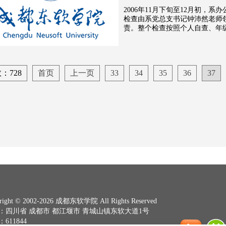
2006年11月下旬至12月初，
检查由系党总支书记钟沛然老师
责。整个检查按照个人自查、年
：728
首页
上一页
33
34
35
36
37
right © 2002-2026 成都东软学院 All Rights Reserved
：四川省 成都市 都江堰市 青城山镇东软大道1号
611844